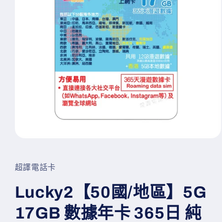
在
互
動
超譯電話卡
視
窗
Lucky2【50國/地區】5G
中
開
17GB 數據年卡 365日 純
啟
多