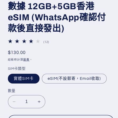
媒
數據 12GB+5GB香港
體
檔
eSIM (WhatsApp確認付
案
1
款後直接發出)
12
(12)
評
論
定
$130.00
總
價
次
結帳時計算
運費
。
數
SIM卡類型
實體SIM卡
eSIM(不設郵寄，Email收取)
數量
Lucky2【50
Lucky2【50
國/
國/