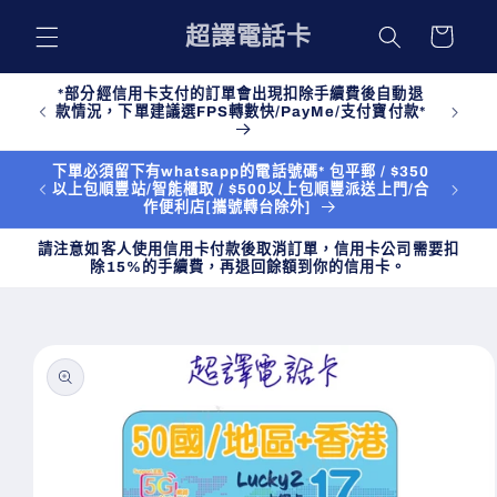
購
跳至內
超譯電話卡
物
容
車
*部分經信用卡支付的訂單會出現扣除手續費後自動退
款情況，下單建議選FPS轉數快/PayMe/支付寶付款*
下單必須留下有whatsapp的電話號碼* 包平郵 / $350
以上包順豐站/智能櫃取 / $500以上包順豐派送上門/合
作便利店[攜號轉台除外]
請注意如客人使用信用卡付款後取消訂單，信用卡公司需要扣
除15%的手續費，再退回餘額到你的信用卡。
略過產
品資訊