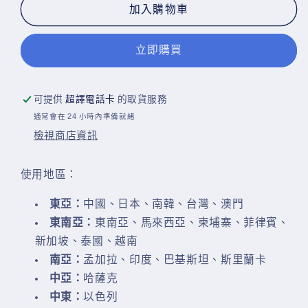
地
地
加入購物車
區】
區】
5G
5G
立即購買
17GB
17GB
數
數
據
據
可提供
超譯電話卡
的取貨服務
年
年
通常會在 24 小時內準備就緒
卡
卡
檢視商店資訊
365
365
日
日
使用地區：
純
純
數
數
東亞：
中國、日本、南韓、台灣、澳門
據
據
東南亞：
東南亞、馬來西亞、柬埔寨、菲律賓、
12GB+5GB
12GB+5GB
新加坡、泰國、越南
香
香
南亞：
孟加拉、印度、巴基斯坦、斯里蘭卡
港
港
中亞
：
哈薩克
eSIM
eSIM
中東：
以色列
(WhatsApp
(WhatsApp