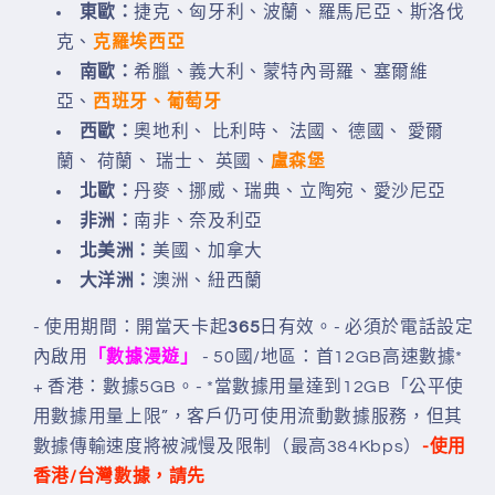
東歐：
捷克、匈牙利、波蘭、羅馬尼亞、斯洛伐
確
確
克、
克羅埃西亞
認
認
南歐：
希臘、義大利、蒙特內哥羅、塞爾維
付
付
亞、
西班牙、葡萄牙
款
款
西歐：
奧地利、 比利時、 法國、 德國、 愛爾
後
後
蘭、 荷蘭、 瑞士、 英國、
盧森堡
直
直
北歐：
丹麥、挪威、瑞典、立陶宛、愛沙尼亞
接
接
非洲：
南非、奈及利亞
發
發
北美洲：
美國、加拿大
出)
出)
大洋洲：
澳洲、紐西蘭
數
數
量
量
- 使用期間
：開當天卡
起
365
日
有效
。
- 必須於電話設定
減
增
內啟用
「數據漫遊」
- 50國/地區：首12GB高速數據*
少
加
+ 香港：數據5GB。
- *當數據用量達到12GB「公平使
用數據用量上限”，客戶仍可使用流動數據服務，但其
數據傳輸速度將被減慢及限制（最高384Kbps）
-使用
香港/台灣數據，
請先