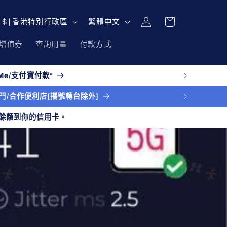
購
登
語
物
HKD $ | 香港特別行政區
繁體中文
入
言
車
增值券
查詢用量
付款方式
e/支付寶付款*
送上門/合作便利店[攜號轉台除外]
餘額到你的信用卡。