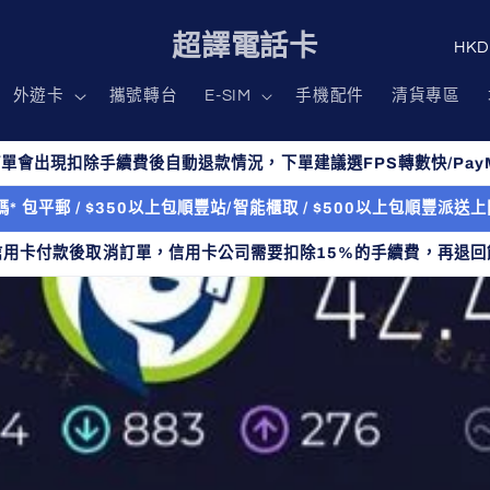
國
超譯電話卡
家
外遊卡
攜號轉台
E-SIM
手機配件
清貨專區
/
地
單會出現扣除手續費後自動退款情況，下單建議選FPS轉數快/PayM
區
* 包平郵 / $350以上包順豐站/智能櫃取 / $500以上包順豐派
信用卡付款後取消訂單，信用卡公司需要扣除15%的手續費，再退回