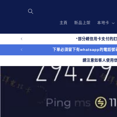
跳至內
容
主頁
新品上架
本地卡
*部分經信用卡支付的訂
下單必須留下有whatsapp的電話號碼
請注意如客人使用