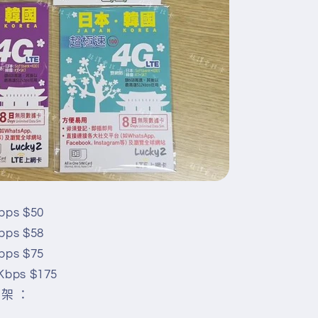
ps $50
ps $58
ps $75
bps $175
架 ：