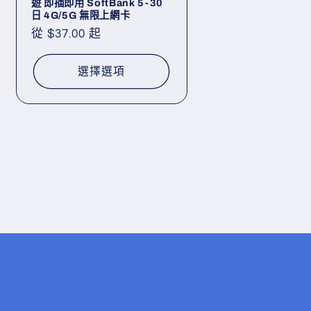
遊 即插即用 SoftBank 5-30
日 4G/5G 無限上網卡
定
從 $37.00 起
價
選擇選項