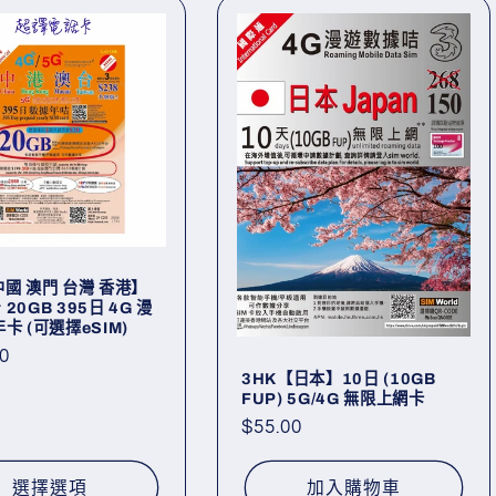
中國 澳門 台灣 香港】
20GB 395日 4G 漫
卡 (可選擇eSIM)
0
3HK【日本】10日 (10GB
FUP) 5G/4G 無限上網卡
定
$55.00
價
選擇選項
加入購物車