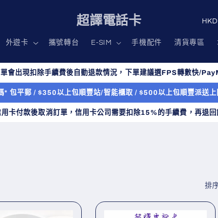
國
超譯電話卡
家
外遊卡
攜號轉台
E-SIM
手機配件
清貨專區
/
地
單會出現扣除手續費後自動退款情況，下單建議選FPS轉數快/PayM
區
* 包平郵 / $350以上包順豐站/智能櫃取 / $500以上包順豐派
信用卡付款後取消訂單，信用卡公司需要扣除15%的手續費，再退回
排