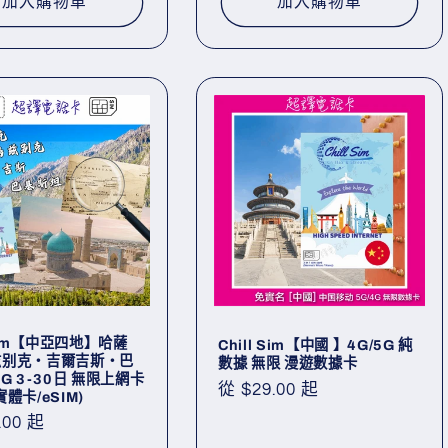
加入購物車
加入購物車
 Sim【中亞四地】哈薩
Chill Sim【中國 】4G/5G 純
兹别克・吉爾吉斯・巴
數據 無限 漫遊數據卡
G 3-30日 無限上網卡
定
從 $29.00 起
體卡/eSIM)
價
.00 起