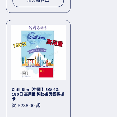
加入購物車
Chill Sim【中國 】5G/ 4G
180日 高用量 純數據 漫遊數據
卡
定
從 $238.00 起
價