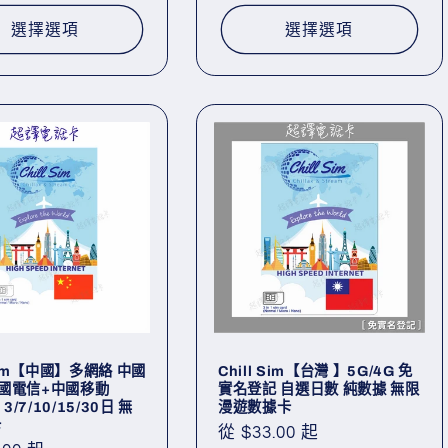
選擇選項
選擇選項
 Sim【中國】多網絡 中國
Chill Sim【台灣 】5G/4G 免
國電信+中國移動
實名登記 自選日數 純數據 無限
 3/7/10/15/30日 無
漫遊數據卡
卡
定
從 $33.00 起