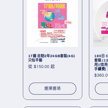
列
:
17國 自制2年24GB套裝(4G)
180日 
只包平郵
套裝 (1
用)[信
定
從 $150.00 起
手續費]
價
定
$360.0
價
選擇選項