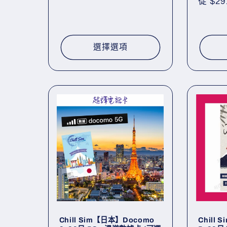
定
從 $29
價
價
選擇選項
Chill Sim【日本】Docomo
Chill