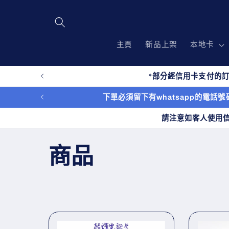
跳至內
容
主頁
新品上架
本地卡
*部分經信用卡支付的訂
下單必須留下有whatsapp的電話號碼
請注意如客人使用
商
商品
品
系