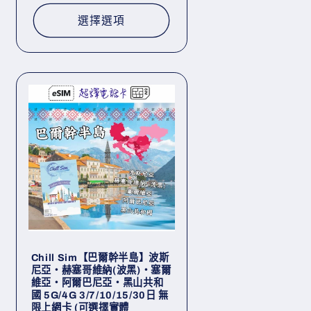
選擇選項
Chill Sim【巴爾幹半島】波斯
尼亞・赫塞哥維納(波黑)・塞爾
維亞・阿爾巴尼亞・黑山共和
國 5G/4G 3/7/10/15/30日 無
限上網卡 (可選擇實體