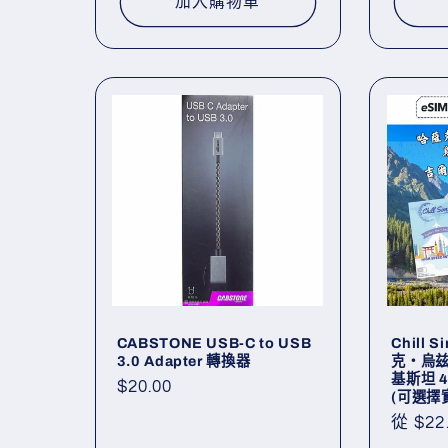
加入購物車
CABSTONE USB-C to USB
Chill
3.0 Adapter 轉換器
克・烏
基斯坦 4
定
$20.00
(可選擇實
價
定
從 $22
價