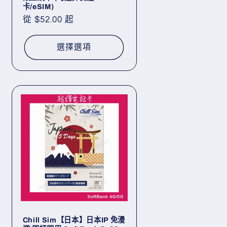
卡/eSIM)
定
從 $52.00 起
價
選擇選項
Chill Sim【日本】日本IP 免漫