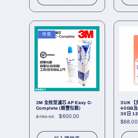
特價
3M 全效型濾芯 AP Easy C-
3UK 
Complete (順豐包郵)
40GB
30日 1
定
售
$600.00
$780.00
定
$68.00
價
價
價