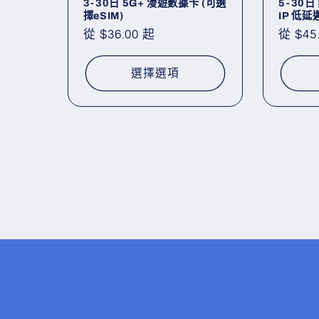
3-30日 5G+ 漫遊數據卡 (可選
5-30
擇eSIM)
IP 低
定
從 $36.00 起
定
從 $45
價
價
選擇選項