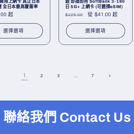
日 無限上網卡 真正日本
遊 即插即用 SoftBank 3-180
延遲 全日本最高覆蓋率
日 5G+ 上網卡 (可選擇eSIM)
.00 起
定
售
從 $41.00 起
$225.00
價
價
選擇選項
選擇選項
1
…
2
3
7
聯絡我們 Contact Us