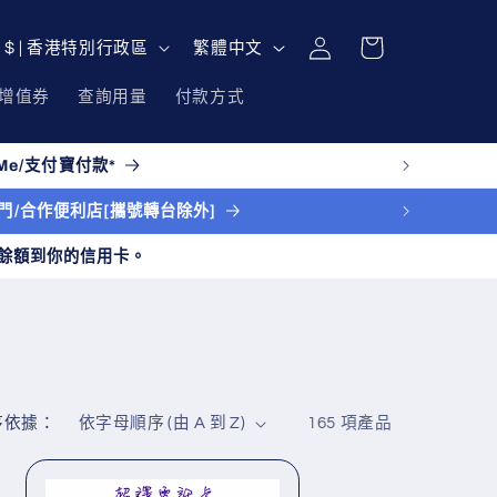
購
登
語
物
HKD $ | 香港特別行政區
繁體中文
入
言
車
增值券
查詢用量
付款方式
e/支付寶付款*
送上門/合作便利店[攜號轉台除外]
餘額到你的信用卡。
序依據：
165 項產品