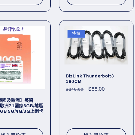
特價
BizLink Thunderbolt3
180CM
定
售
$88.00
$248.00
價
價
【英國及歐洲】英國
及歐洲71國家6GB/地區
2GB 5G/4G/3G上網卡