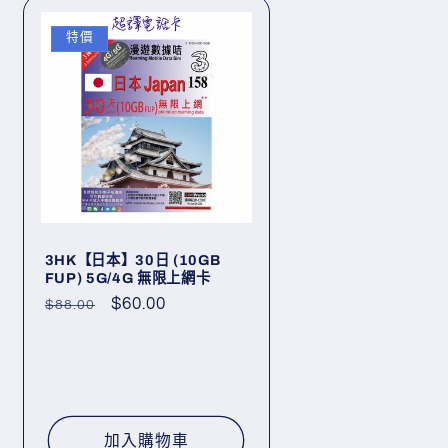
特價
3HK【日本】30日 (10GB
FUP) 5G/4G 無限上網卡
定
售
$60.00
$88.00
價
價
加入購物車