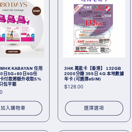
CMHK KABAYAN 任用
3HK 萬能卡【香港】 132GB
20日5G+60日4G任
2000分鐘 395日 4G 本地數據
用卡付款將額外收取5%
年卡 (可選擇eSIM)
 只包平郵
定
$128.00
0
價
加入購物車
選擇選項