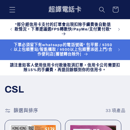
購
跳至內
超譯電話卡
物
容
車
*部分經信用卡支付的訂單會出現扣除手續費後自動退
款情況，下單建議選FPS轉數快/PayMe/支付寶付款*
下單必須留下有whatsapp的電話號碼* 包平郵 / $350
以上包順豐站/智能櫃取 / $500以上包順豐派送上門/合
作便利店[攜號轉台除外]
請注意如客人使用信用卡付款後取消訂單，信用卡公司需要扣
除15%的手續費，再退回餘額到你的信用卡。
商
CSL
品
系
篩選與排序
33 項產品
列