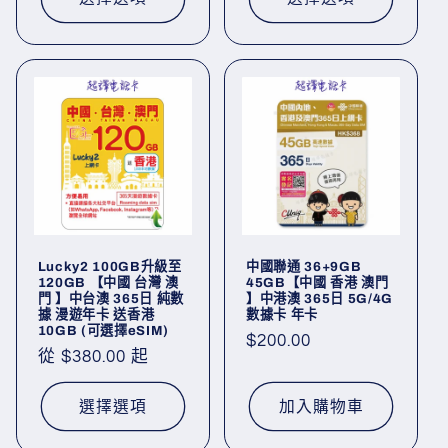
Lucky2 100GB升級至
中國聯通 36+9GB
120GB 【中國 台灣 澳
45GB【中國 香港 澳門
門 】中台澳 365日 純數
】中港澳 365日 5G/4G
據 漫遊年卡 送香港
數據卡 年卡
10GB (可選擇eSIM)
定
$200.00
定
從 $380.00 起
價
價
選擇選項
加入購物車