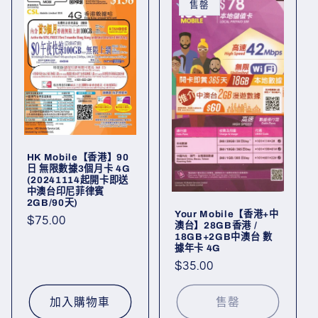
售罄
:
HK Mobile【香港】90
日 無限數據3個月卡 4G
(20241114起開卡即送
中澳台印尼菲律賓
2GB/90天)
Your Mobile【香港+中
定
$75.00
澳台】28GB香港 /
價
18GB+2GB中澳台 數
據年卡 4G
定
$35.00
價
加入購物車
售罄