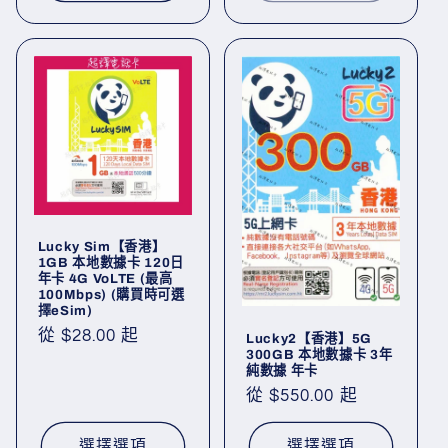
Lucky Sim【香港】
1GB 本地數據卡 120日
年卡 4G VoLTE (最高
100Mbps) (購買時可選
擇eSim)
定
從 $28.00 起
Lucky2【香港】5G
300GB 本地數據卡 3年
價
純數據 年卡
定
從 $550.00 起
價
選擇選項
選擇選項