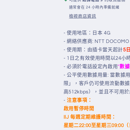
數
數
通常會在 24 小時內準備就緒
據
據
檢視商店資訊
卡
卡
數
數
- 使用地區：日本 4G
量
量
減
增
- 網絡供應商: NTT DOCOMO
少
加
- 使用期：由插卡當天起計
5日
- 1日之有效使用時間以24小
- 必須於電
話設
定內啟用
"
數據
- 公平使用數據用量: 當數據
限」，客戶仍可使用流動數據
高512kbps），並且不可
-
注意事項：
啟用暫停時間
IIJ 每週定期維護時間：
星期二22:00至星期三09:00