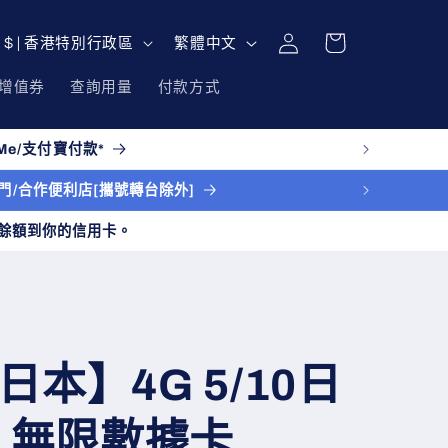
購
登
語
物
HKD $ | 香港特別行政區
繁體中文
入
言
車
增值券
查詢用量
付款方式
e/支付寶付款*
送上門/合作便利店[攜號轉台除外]
餘額到你的信用卡。
日本】4G 5/10日
GB 無限數據卡