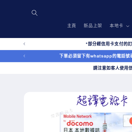
跳至內
容
主頁
新品上架
本地卡
*部分經信用卡支付的訂
下單必須留下有whatsapp的電話號碼
請注意如客人使用
略過產
品資訊