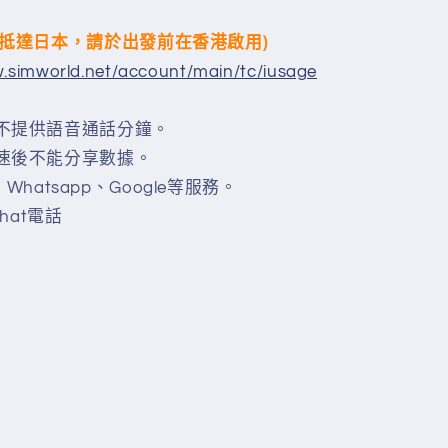
間抵達日本，請於出發前在香港啟用)
w.simworld.net/account/main/tc/iusage
及不提供語音通話分鐘。
限速後不能分享數據。
t、Whatsapp、Google等服務。
chat電話