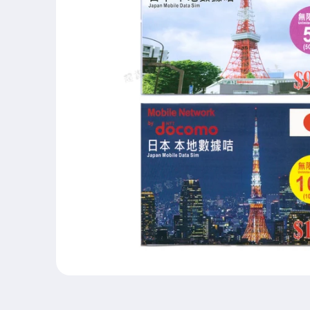
在
互
動