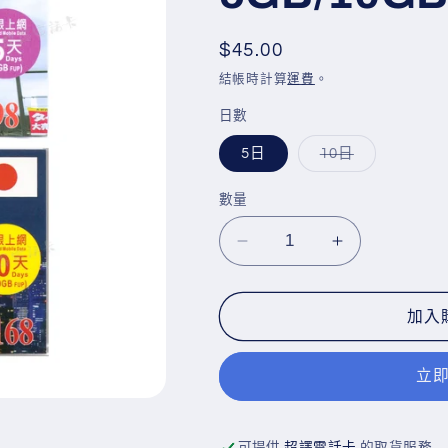
定
$45.00
價
結帳時計算
運費
。
日數
子
5日
10日
類
已
售
數量
罄
或
無
法
Docomo【日
Docomo【日
供
貨
本】
本】
4G
4G
加入
5/10
5/10
日
日
5GB/10GB
5GB/10GB
立
無
無
限
限
可提供
超譯電話卡
的取貨服務