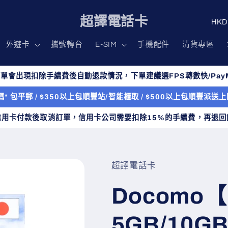
國
超譯電話卡
家
外遊卡
攜號轉台
E-SIM
手機配件
清貨專區
/
地
單會出現扣除手續費後自動退款情況，下單建議選FPS轉數快/PayM
區
* 包平郵 / $350以上包順豐站/智能櫃取 / $500以上包順豐派
信用卡付款後取消訂單，信用卡公司需要扣除15%的手續費，再退回
超譯電話卡
Docomo【
5GB/10