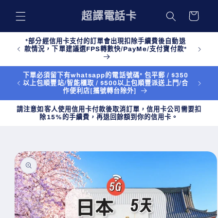
購
跳至內
超譯電話卡
物
容
車
*部分經信用卡支付的訂單會出現扣除手續費後自動退
款情況，下單建議選FPS轉數快/PayMe/支付寶付款*
下單必須留下有whatsapp的電話號碼* 包平郵 / $350
以上包順豐站/智能櫃取 / $500以上包順豐派送上門/合
作便利店[攜號轉台除外]
請注意如客人使用信用卡付款後取消訂單，信用卡公司需要扣
除15%的手續費，再退回餘額到你的信用卡。
略過產
品資訊