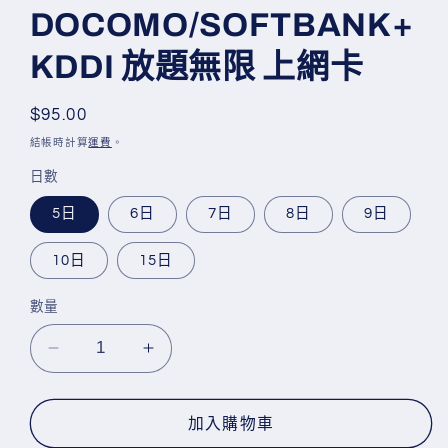
媒
DOCOMO/SOFTBANK+
體
檔
KDDI 放題無限 上網卡
案
1
定
$95.00
價
結帳時計算
運費
。
日數
5日
6日
7日
8日
9日
10日
15日
數量
Topsi【日
Topsi【日
本】
本】
5G
5G
加入購物車
5/7/8/10/15
5/7/8/10/15