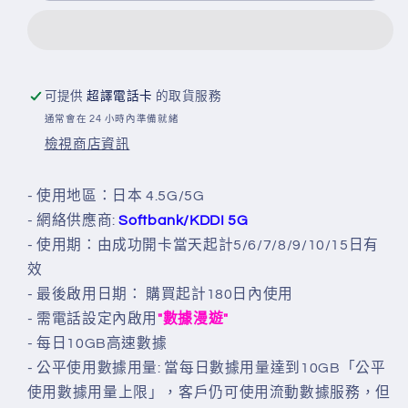
日
日
DOCOMO/SOFTBANK+KDDI
DOCOMO/SOFTBANK+KDDI
放
放
題
題
可提供
超譯電話卡
的取貨服務
無
無
通常會在 24 小時內準備就緒
限
限
檢視商店資訊
上
上
網
網
- 使用地區：日本 4.5G/5G
卡
卡
- 網絡供應商:
Softbank/KDDI 5G
數
數
- 使用期：由成功開卡當天起計5/6/7/8/9/10/15日有
量
量
效
減
增
- 最後啟用日期： 購買起計180日內使用
少
加
- 需電話設定內啟用
"數據漫遊"
- 每日10GB高速數據
- 公平使用數據用量: 當每日數據用量達到10GB「公平
使用數據用量上限」，客戶仍可使用流動數據服務，但