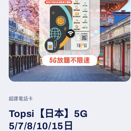
在
互
動
超譯電話卡
視
窗
Topsi【日本】5G
中
開
5/7/8/10/15日
啟
多