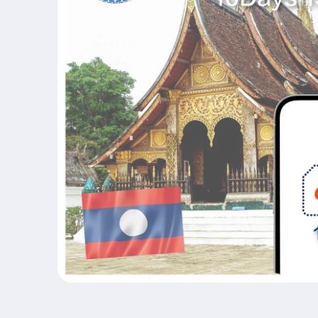
在
互
動