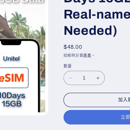
Real-name
Needed)
定
$48.00
價
結帳時計算
運費
。
數量
【Laos
【Laos
老
老
撾】
撾】
加入
5G/4G
5G/4G
10
10
Days
Days
立
15GB
15GB
data
data