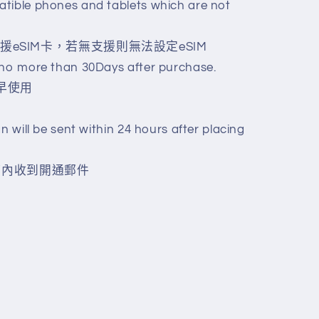
atible phones and tablets which are not
eSIM卡，若無支援則無法設定eSIM
 no more than 30Days after purchase.
盡早使用
n will be sent within 24 hours after placing
小時內收到開通郵件