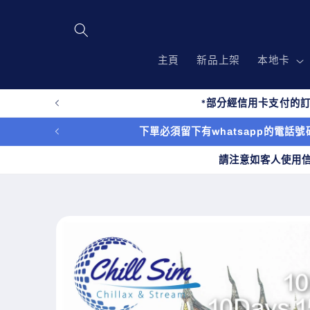
跳至內
容
主頁
新品上架
本地卡
*部分經信用卡支付的訂
下單必須留下有whatsapp的電話號碼
請注意如客人使用
略過產
品資訊