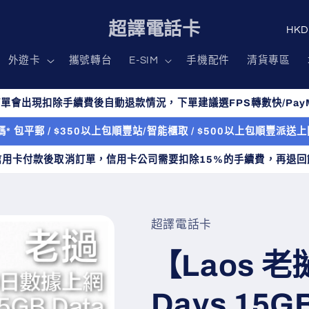
國
超譯電話卡
家
外遊卡
攜號轉台
E-SIM
手機配件
清貨專區
/
地
單會出現扣除手續費後自動退款情況，下單建議選FPS轉數快/PayM
區
* 包平郵 / $350以上包順豐站/智能櫃取 / $500以上包順豐派
信用卡付款後取消訂單，信用卡公司需要扣除15%的手續費，再退回
超譯電話卡
【Laos 老
Days 15GB