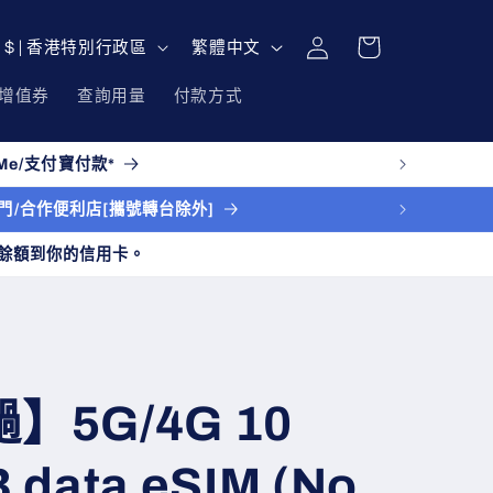
購
登
語
物
HKD $ | 香港特別行政區
繁體中文
入
言
車
增值券
查詢用量
付款方式
e/支付寶付款*
送上門/合作便利店[攜號轉台除外]
餘額到你的信用卡。
撾】5G/4G 10
 data eSIM (No