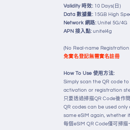
eSIM
eSIM
Validity 時效:
10 Days(日)
(No
(No
Data 數據量:
15GB High Spe
Real-
Real-
Network 網路:
Unitel 5G/4G
name
name
Registration
Registration
APN 接入點:
unitel4g
Needed)
Needed)
數
數
(No Real-name Registration
量
量
免實名登記
無需實名註冊
減
增
少
加
How To Use 使用方法:
Simply scan the QR code to
activation or registration s
只要透過掃描QR Code後作
QR codes can be used only 
same eSIM again, whether it
每個eSIM QR Code僅