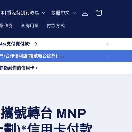
購
登
語
物
HKD $ | 香港特別行政區
繁體中文
入
言
車
增值券
查詢用量
付款方式
e/支付寶付款*
送上門/合作便利店[攜號轉台除外]
餘額到你的信用卡。
im 攜號轉台 MNP
計劃)*信用卡付款