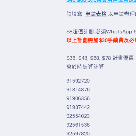
$48 $68 $78月費用戶每
請填寫
申請表格
以申請辦理L
$8超值計劃 必須
WhatsApp 
以上計劃需加$30手續費及必
$38, $48, $68, $78 計
會於時結算計算
91592720
91814876
91906356
91937442
92554023
92561536
92597820