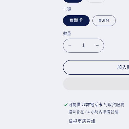
類
已
售
卡類
罄
或
實體卡
eSIM
無
法
供
貨
數量
Lucky
Lucky
Sim
Sim
攜
攜
加入
號
號
轉
轉
台
台
MNP
MNP
(本
(本
可提供
超譯電話卡
的取貨服務
地
地
通常會在 24 小時內準備就緒
月
月
檢視商店資訊
費
費