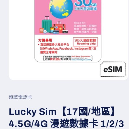
在
互
動
超譯電話卡
視
窗
Lucky Sim【17國/地區】
中
開
4.5G/4G 漫遊數據卡 1/2/3
啟
多