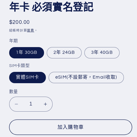
媒
年卡 必須實名登記
體
檔
案
定
$200.00
1
價
結帳時計算
運費
。
年期
1年 30GB
2年 24GB
3年 40GB
SIM卡類型
實體SIM卡
eSIM(不設郵寄，Email收取)
數量
Lucky
Lucky
Sim【17
Sim【17
國/
國/
加入購物車
地
地