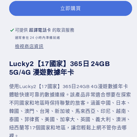
區】
區】
立即購買
4.5G/4G
4.5G/4G
漫
漫
遊
遊
可提供
超譯電話卡
的取貨服務
數
數
通常會在 24 小時內準備就緒
據
據
檢視商店資訊
卡
卡
1/2/3
1/2/3
Lucky2【17國家】365日 24GB
年
年
5G/4G 漫遊數據年卡
卡
卡
必
必
使用Lucky2【17國家】365日24GB 4G漫遊數據年卡
須
須
體驗快速可靠的數據連線。該產品非常適合想要在探索
實
實
不同國家和地區時保持聯繫的旅客。涵蓋中國、日本、
名
名
韓國、澳門、台灣、新加坡、馬來西亞、印尼、越南、
登
登
泰國、菲律賓、美國、加拿大、英國、義大利、澳洲、
記
記
紐西蘭等17個國家和地區，讓您輕鬆上網不管你去哪
數
數
裡。