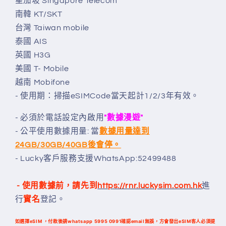
星加坡 Singapore Telecom
南韓 KT/SKT
台灣 Taiwan mobile
泰國 AIS
英國 H3G
美國 T- Mobile
越南 Mobifone
- 使用期：掃描eSIMCode當天
起
計1/2/3年
有效
。
- 必須於電話設定內啟用
"數據漫遊"
- 公平使用數據用量: 當
數據用量達到
24GB/30GB/40GB後會停。
- Lucky客戶服務支援WhatsApp:52499488
-
使用數據前，請
先到
https://rnr.luckysim.com.hk
進
行
實名
登記
。
如選擇eSIM ，付款後請whatsapp 5995 0991確認email無誤，方會發出eSIM客人必須提