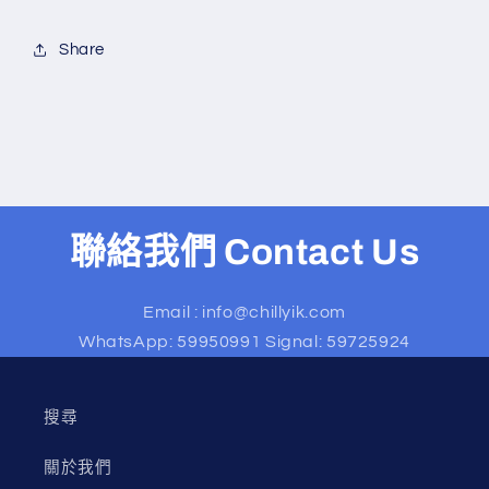
Share
聯絡我們 Contact Us
Email : info@chillyik.com
WhatsApp: 59950991 Signal: 59725924
搜尋
關於我們