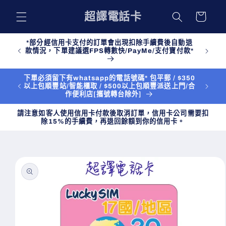
購
跳至內
超譯電話卡
物
容
車
*部分經信用卡支付的訂單會出現扣除手續費後自動退
款情況，下單建議選FPS轉數快/PayMe/支付寶付款*
下單必須留下有whatsapp的電話號碼* 包平郵 / $350
以上包順豐站/智能櫃取 / $500以上包順豐派送上門/合
作便利店[攜號轉台除外]
請注意如客人使用信用卡付款後取消訂單，信用卡公司需要扣
除15%的手續費，再退回餘額到你的信用卡。
略過產
品資訊