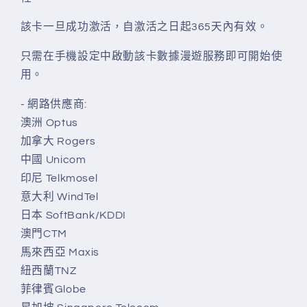
量
量
減
增
該卡一旦成功激活，自激活之日起365天內有效。
少
加
只需在手機設定中啟動該卡數據漫遊服務即可開始使
用。
- 網路供應商:
澳洲 Optus
加拿大 Rogers
中國 Unicom
印尼 Telkmosel
意大利 WindTel
日本 SoftBank/KDDI
澳門CTM
馬來西亞 Maxis
紐西蘭TNZ
菲律賓Globe