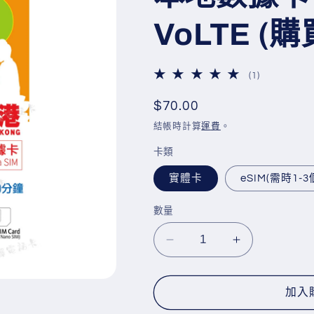
VoLTE (
1
(1)
評
論
定
$70.00
總
價
結帳時計算
運費
。
次
數
卡類
實體卡
eSIM(需時1-
數量
Lucky
Lucky
Sim
Sim
【香
【香
加入
港】
港】