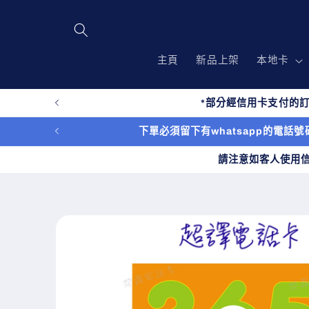
跳至內
容
主頁
新品上架
本地卡
*部分經信用卡支付的訂
下單必須留下有whatsapp的電話號碼
請注意如客人使用
略過產
品資訊