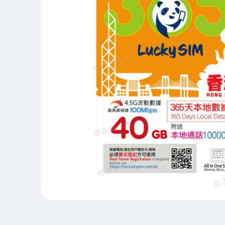
在
互
動