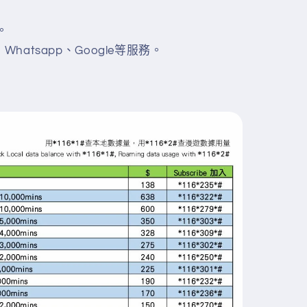
。
t、Whatsapp、Google等服務。