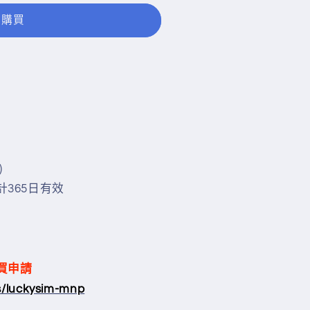
即購買
)
計365日有效
買申請
ts/luckysim-mnp