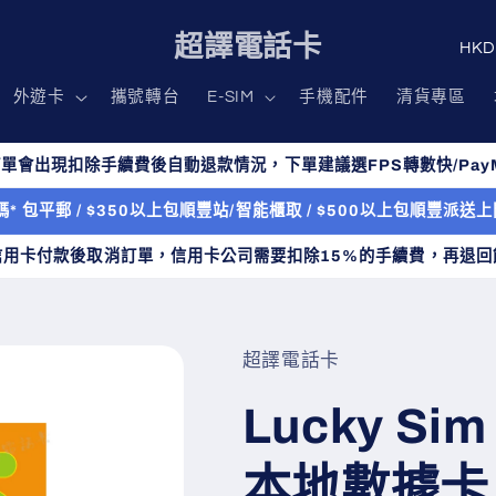
國
超譯電話卡
家
外遊卡
攜號轉台
E-SIM
手機配件
清貨專區
/
地
單會出現扣除手續費後自動退款情況，下單建議選FPS轉數快/PayM
區
* 包平郵 / $350以上包順豐站/智能櫃取 / $500以上包順豐派
信用卡付款後取消訂單，信用卡公司需要扣除15%的手續費，再退回
超譯電話卡
Lucky S
本地數據卡 