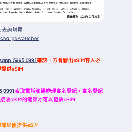
結查詢購買
recharge-voucher
sapp 5995 0991
確認，方會發出eSIM
客人必
便提供
eSIM
5 0991
索取電話號碼辦理實名登記，實名登記
接收
eSIM
的電郵才可以發放eSIM
電郵以便提供
eSIM