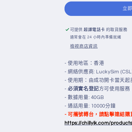
40GB
40GB
本
本
立
地
地
數
數
可提供
超譯電話卡
的取貨服務
據
據
通常會在 24 小時內準備就緒
卡
卡
365
365
檢視商店資訊
日
日
年
年
- 使用地區：香港
卡
卡
- 網絡供應商: LuckySim (CSL
4G
4G
- 使用期：由成功開卡當天起
VoLTE
VoLTE
-
必須實名登記
方可使用服務
(購
(購
- 數據用量: 40GB
買
買
- 通話用量: 10000分鐘
時
時
- 可攜號轉台，請點擊連結購
可
可
選
選
https://chillyik.com/produc
擇
擇