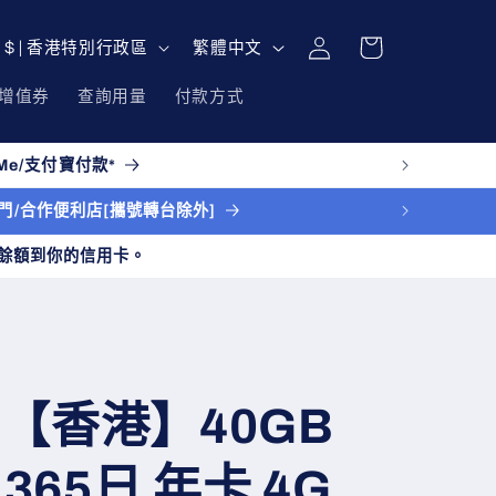
購
登
語
物
HKD $ | 香港特別行政區
繁體中文
入
言
車
增值券
查詢用量
付款方式
e/支付寶付款*
送上門/合作便利店[攜號轉台除外]
餘額到你的信用卡。
im 【香港】40GB
365日 年卡 4G