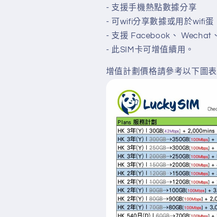
- 支援手機熱點數據分享
eSim)
eSim)
數
數
- 可wifi分享數據或用於wifi蛋
量
量
- 支援 Facebook、 Wecha
減
增
- 此SIM卡可增值續用。
少
加
增值計劃價格請參考以下圖表