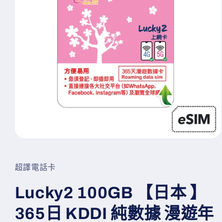
在
互
動
超譯電話卡
視
窗
Lucky2 100GB 【日本 】
中
開
365日 KDDI 純數據 漫遊年
啟
多