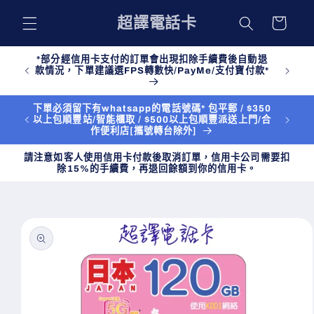
購
跳至內
超譯電話卡
物
容
車
*部分經信用卡支付的訂單會出現扣除手續費後自動退
款情況，下單建議選FPS轉數快/PayMe/支付寶付款*
下單必須留下有whatsapp的電話號碼* 包平郵 / $350
以上包順豐站/智能櫃取 / $500以上包順豐派送上門/合
作便利店[攜號轉台除外]
請注意如客人使用信用卡付款後取消訂單，信用卡公司需要扣
除15%的手續費，再退回餘額到你的信用卡。
略過產
品資訊