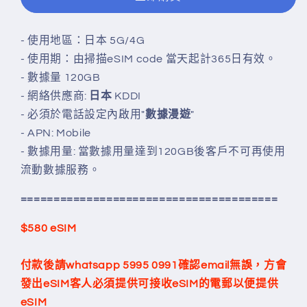
日
日
KDDI
KDDI
- 使用地區：日本
5G/4G
純
純
- 使用期：由掃描eSIM code 當天起計365日有效。
數
數
- 數據量 120GB
據
據
- 網絡供應商:
日本
KDDI
漫
漫
- 必須於電話設定內啟用"
數據漫遊
"
遊
遊
- APN: Mobile
年
年
-
數據用量: 當數據用量達到120GB後客戶不可再使用
卡
卡
流動數據服務。
(只
(只
限
限
=======================================
eSIM)
eSIM)
數
數
$580 eSIM
量
量
減
增
付款後請whatsapp 5995 0991確認email無誤，方會
少
加
發出eSIM
客人必須提供可接收
eSIM
的電郵以便提供
eSIM