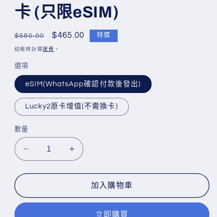
媒
卡 (只限eSIM)
體
檔
案
定
售
$465.00
特價
$580.00
1
價
價
結帳時計算
運費
。
選項
eSIM(WhatsApp確認付款後發出)
Lucky2原卡增值(不需換卡)
數量
Lucky2
Lucky2
100GB
100GB
【日
【日
加入購物車
本
本
】
】
365
365
立即購買