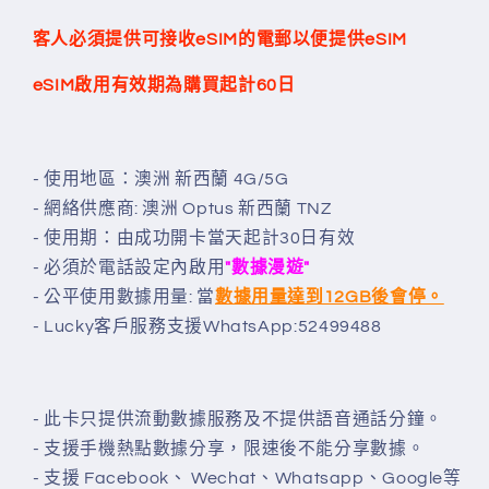
數
數
據
據
客人必須提供可接收
eSIM
的電郵以便提供
eSIM
卡
卡
eSIM啟用有效期為購買起計60日
上
上
網
網
卡
卡
- 使用地區：澳洲 新西蘭 4G/5G
(可
(可
- 網絡供應商: 澳洲 Optus 新西蘭 TNZ
選
選
- 使用期：由成功開卡當天起計30日有效
擇
擇
eSIM)
eSIM)
- 必須於電話設定內啟用
"數據漫遊"
數
數
- 公平使用數據用量: 當
數據用量達到12GB後會停。
量
量
- Lucky客戶服務支援WhatsApp:52499488
減
增
少
加
- 此卡只提供流動數據服務及不提供語音通話分鐘。
- 支援手機熱點數據分享，限速後不能分享數據。
- 支援 Facebook、 Wechat、Whatsapp、Google等