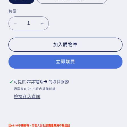
數量
Lucky2
Lucky2
【澳
【澳
洲
洲
加入購物車
新
新
西
西
立即購買
蘭】
蘭】
澳
澳
紐
紐
可提供
超譯電話卡
的取貨服務
LTE
LTE
通常會在 24 小時內準備就緒
30
30
檢視商店資訊
日
日
12GB
12GB
漫
漫
遊
遊
因eSIM不需郵寄，如客人另付順豐運費將不設退回