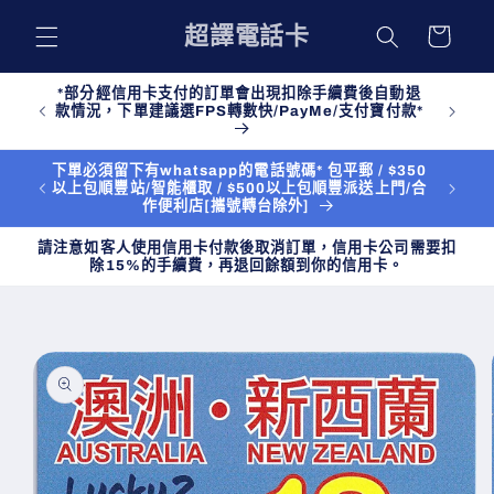
購
跳至內
超譯電話卡
物
容
車
*部分經信用卡支付的訂單會出現扣除手續費後自動退
款情況，下單建議選FPS轉數快/PayMe/支付寶付款*
下單必須留下有whatsapp的電話號碼* 包平郵 / $350
以上包順豐站/智能櫃取 / $500以上包順豐派送上門/合
作便利店[攜號轉台除外]
請注意如客人使用信用卡付款後取消訂單，信用卡公司需要扣
除15%的手續費，再退回餘額到你的信用卡。
略過產
品資訊