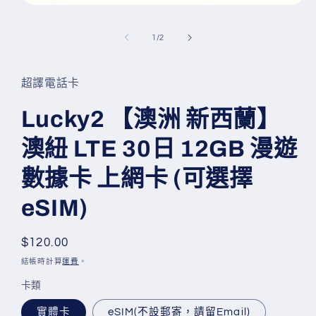
在
互
動
/
1
/
2
視
窗
中
超譯電話卡
開
啟
Lucky2 【澳洲 新西蘭】
多
媒
澳紐 LTE 30日 12GB 漫遊
體
檔
數據卡 上網卡 (可選擇
案
1
eSIM)
定
$120.00
價
結帳時計算
運費
。
卡類
實體卡
eSIM(不設郵寄，請留Email)