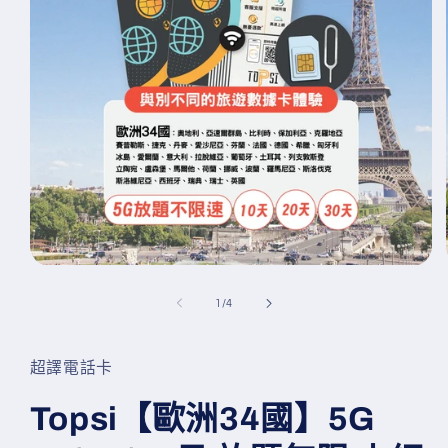
在
互
/
1
/
4
動
視
窗
超譯電話卡
中
開
啟
Topsi【歐洲34國】5G
多
媒