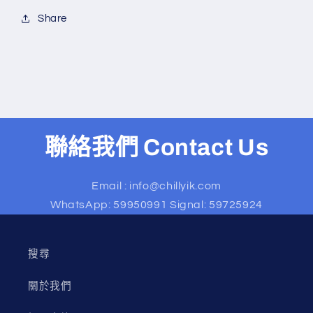
Share
聯絡我們 Contact Us
Email : info@chillyik.com
WhatsApp: 59950991 Signal: 59725924
搜尋
關於我們