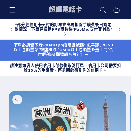
購
跳至內
超譯電話卡
物
容
車
*部分經信用卡支付的訂單會出現扣除手續費後自動退
款情況，下單建議選FPS轉數快/PayMe/支付寶付款*
下單必須留下有whatsapp的電話號碼* 包平郵 / $350
以上包順豐站/智能櫃取 / $500以上包順豐派送上門/合
作便利店[攜號轉台除外]
請注意如客人使用信用卡付款後取消訂單，信用卡公司需要扣
除15%的手續費，再退回餘額到你的信用卡。
略過產
品資訊