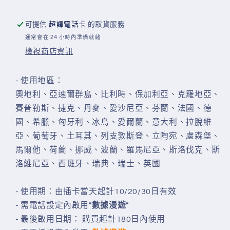
日
日
放
放
可提供
超譯電話卡
的取貨服務
題
題
通常會在 24 小時內準備就緒
無
無
檢視商店資訊
限
限
上
上
- 使用地區：
網
網
奧地利、亞速爾群島、比利時、保加利亞、克羅地亞
、
卡
卡
賽普勒斯、捷克、丹麥、愛沙尼亞、芬蘭、法國、德
數
數
國、希臘、匈牙利
、冰島、愛爾蘭、意大利、拉脫維
量
量
亞、葡萄牙、土耳其、列支敦斯登
、立陶宛、盧森堡、
減
增
馬爾他、荷蘭、挪威、波蘭、羅馬尼亞、斯洛伐克
、斯
少
加
洛維尼亞、西班牙、瑞典、瑞士、英國
- 使用期：由插卡當天起計10/20/30日有效
- 需電話設定內啟用
"數據漫遊"
- 最後啟用日期： 購買起計180日內使用